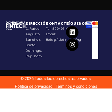
DIRECCIÓN
CONTACTO
SÍGUENOS
C. Rafael
Tel: 809-931-1908
Augusto
Email:
Sánchez,
Hola@adofintech.org
Santo
Domingo,
Rep. Dom.
© 2026 Todos los derechos reservados.
Politica de privacidad
|
Términos y condiciones